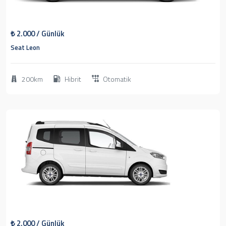
1
2026
Hatchback
₺
2.000
/ Günlük
Seat Leon
200km
Hibrit
Otomatik
1
2021
Minivan
₺
2.000
/ Günlük