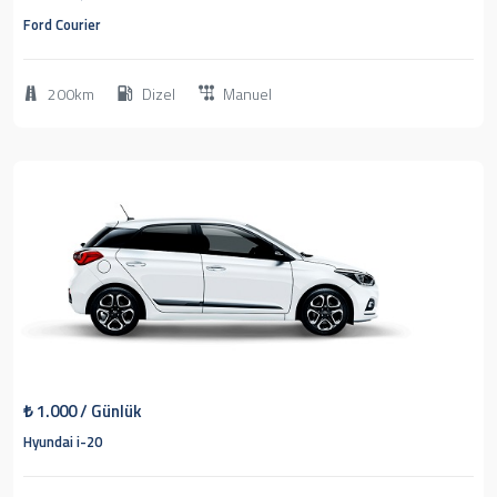
Ford Courier
200km
Dizel
Manuel
1
2019
Hatchback
₺
1.000
/ Günlük
Hyundai i-20