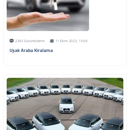
1
2021
Sedan
₺
1.000
/ Günlük
Renault Taliant
200km
Dizel
Otomatik
2292 Görüntüleme
11 Ekim 2022, 13:05
Uşak Araba Kiralama