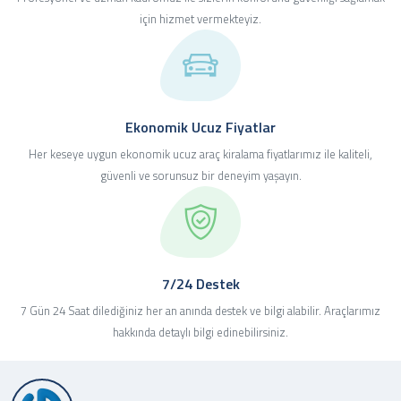
2019
2020
2022
Sedan
Suv
Minivan
₺
₺
₺
3.000
1.800
3.000
/ Günlük
/ Günlük
/ Günlük
için hizmet vermekteyiz.
Ford Focus
Renault Captur
Volkswagen Transporter
200km
200km
200km
Dizel
Dizel
Dizel
Manuel
Manuel
Manuel
Ekonomik Ucuz Fiyatlar
Her keseye uygun ekonomik ucuz araç kiralama fiyatlarımız ile kaliteli,
güvenli ve sorunsuz bir deneyim yaşayın.
7/24 Destek
7 Gün 24 Saat dilediğiniz her an anında destek ve bilgi alabilir. Araçlarımız
hakkında detaylı bilgi edinebilirsiniz.
1
1
1
2020
2019
2020
Sedan
Suv
Sedan
₺
₺
₺
3.000
1.500
10.000
/ Günlük
/ Günlük
/ Günlük
Renault Megane
Citroen C3 Aircross
Audi A6