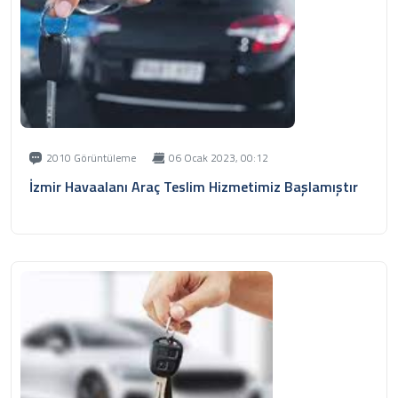
1
2019
Sedan
₺
2.000
/ Günlük
Citroen C-Elysee
2010 Görüntüleme
06 Ocak 2023, 00:12
200km
Dizel
Manuel
İzmir Havaalanı Araç Teslim Hizmetimiz Başlamıştır