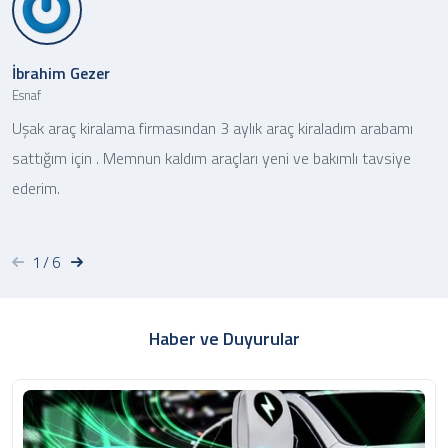
200km
200km
200km
Dizel
Dizel
Benzin
Otomatik
Otomatik
Otomatik
İbrahim Gezer
İ
Esnaf
M
Uşak araç kiralama firmasından 3 aylık araç kiraladım arabamı
K
sattığım için . Memnun kaldım araçları yeni ve bakımlı tavsiye
i
ederim.
1
/
6
1
1
1
2021
2019
2018
Sedan
Suv
Sedan
₺
₺
₺
1.000
2.500
10.000
/ Günlük
/ Günlük
/ Günlük
Haber ve Duyurular
Renault Taliant
Peugeot 3008
Bmw 5.20
200km
200km
200km
Dizel
Dizel
Dizel
Otomatik
Otomatik
Otomatik