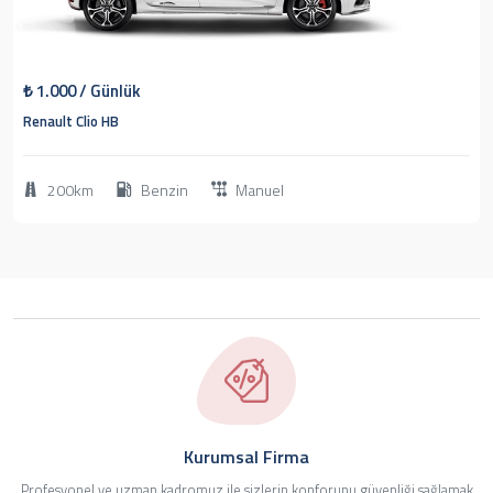
1
2013
Hatchback
₺
1.000
/ Günlük
Renault Clio HB
200km
Benzin
Manuel
Kurumsal Firma
Profesyonel ve uzman kadromuz ile sizlerin konforunu güvenliği sağlamak
1
1
1