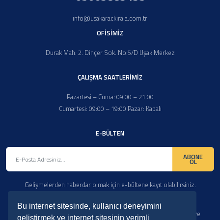
info@usakarackirala.com.tr
OFİSİMİZ
Durak Mah. 2. Dinçer Sok. No:5/D Uşak Merkez
ÇALIŞMA SAATLERİMİZ
Pazartesi – Cuma: 09:00 – 21:00
Cumartesi: 09:00 – 19:00 Pazar: Kapalı
E-BÜLTEN
ABONE
OL
Gelişmelerden haberdar olmak için e-bültene kayıt olabilirsiniz.
Bu internet sitesinde, kullanıcı deneyimini
Copyright © 2026. Her Hakkı Saklıdır. kopyalanması, çoğaltılması ve
geliştirmek ve internet sitesinin verimli