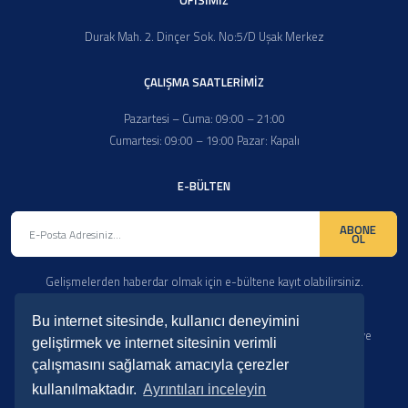
OFİSİMİZ
Durak Mah. 2. Dinçer Sok. No:5/D Uşak Merkez
ÇALIŞMA SAATLERİMİZ
Pazartesi – Cuma: 09:00 – 21:00
Cumartesi: 09:00 – 19:00 Pazar: Kapalı
E-BÜLTEN
ABONE
OL
Gelişmelerden haberdar olmak için e-bültene kayıt olabilirsiniz.
Bu internet sitesinde, kullanıcı deneyimini
Copyright © 2026. Her Hakkı Saklıdır. kopyalanması, çoğaltılması ve
geliştirmek ve internet sitesinin verimli
dağıtılması halinde yasal haklarımız işletilecektir.
çalışmasını sağlamak amacıyla çerezler
kullanılmaktadır.
Ayrıntıları inceleyin