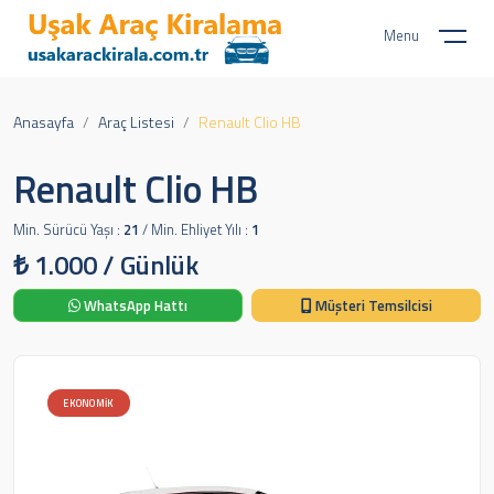
Menu
Anasayfa
Araç Listesi
Renault Clio HB
Renault Clio HB
Min. Sürücü Yaşı :
21
/ Min. Ehliyet Yılı :
1
₺
1.000
/ Günlük
WhatsApp Hattı
Müşteri Temsilcisi
EKONOMIK